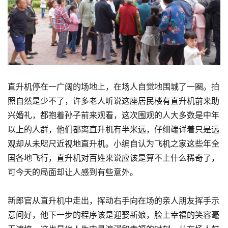
直升机停在一广阔的场地上，在场人自觉地围城了一圈。拍
照自然是少不了，许多老人听说这座居民楼有直升机前来助
兴婚礼，都抱着孙子前来观看，这次围观的人大多数是中年
以上的人群，他们都离直升机有半米远，仔细端详着只是远
观却从未咫尺近视地直升机。小编自认为飞机之家这些年全
国各地飞行，直升机对百姓来说应该是算不上什么稀奇了，
可今天的局面却让人感到有些意外。
新郎官从直升机中走出，挥动右手向在场的亲人朋友挥手示
意问好，他下一步的程序该是迎娶新娘，脸上幸福的笑容毫