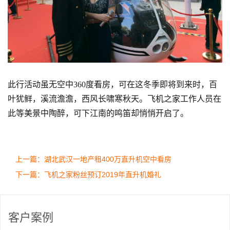
此行活动虽无空中360度看房，可在这冬季即将到来时，百
叶犹鲜，溪流澹澹，西风长啸寒秋天。飞机之家工作人员在
此等美景中陶醉，可下江南的鸣笛却悄悄开启了。
上一篇：湖北武汉一地产租400万直升机空中看房
下一篇：飞机之家粉丝预订2019年直升机婚礼
客户案例