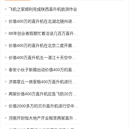
飞机之家顺利完成陕西直升机航测作业
价值400万的直升机在北湖北随州进行空中航测
88年创业者假期忙着洽谈几百万直升机生意
价值400万的直升机在北京二度开展空中巡检
价值400万直升机五一湛江十天空中看花海
泰安小伙子新婚出动价值400万的直升机助阵
济南章丘一商家租400万直升机进行空中飞行
两架价值400万直升机应急飞防20万亩小麦赤霉病
价值2000多万的贝尔直升机进行空中巡检
河南开封恒大地产开业租赁两架直升机空中看房