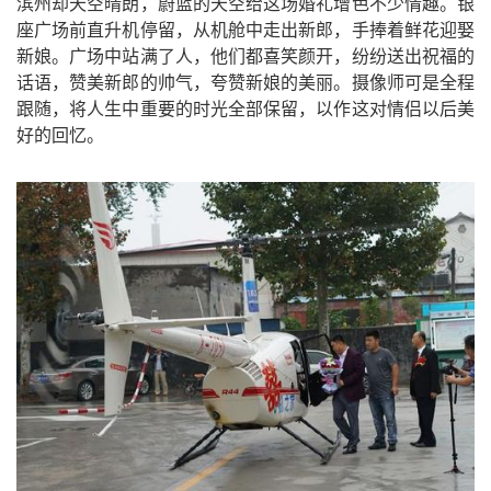
滨州却天空晴朗，蔚蓝的天空给这场婚礼增色不少情趣。银
座广场前直升机停留，从机舱中走出新郎，手捧着鲜花迎娶
新娘。广场中站满了人，他们都喜笑颜开，纷纷送出祝福的
话语，赞美新郎的帅气，夸赞新娘的美丽。摄像师可是全程
跟随，将人生中重要的时光全部保留，以作这对情侣以后美
好的回忆。