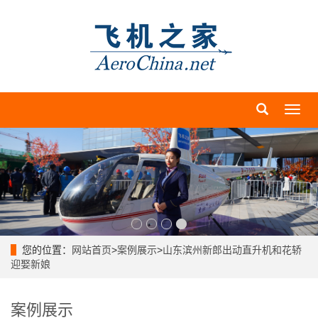
导
航
菜
单
您的位置：
网站首页
>
案例展示
>
山东滨州新郎出动直升机和花轿
迎娶新娘
案例展示