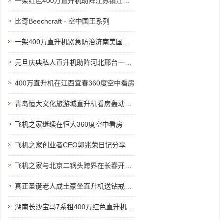
一架红色400万直升机助阵江苏镇江商场
比奇Beechcraft - 空中国王系列
一架400万直升机紧急防治济南美国三代白蛾
元旦庆典私人直升机助阵河北邢台一珠宝商家
400万直升机在江西宜春360度空中看房
青岛恒大文化旅游城直升机看房轰动全城
飞机之家继续在恒大360度空中看房
飞机之家创业者CEO郭兆荣日记分享
飞机之家与北京二锅头跨界在长春开展飞行
真正圣诞老人成土豪坐直升机送钻戒和空中婚礼
湖南长沙宝马7系租400万红色直升机助阵