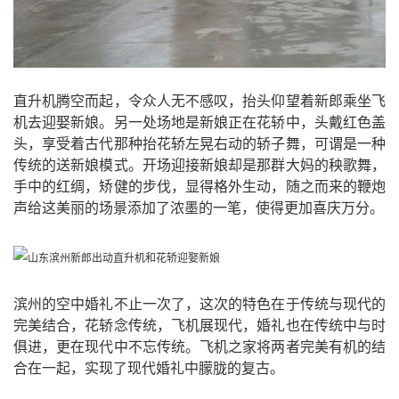
直升机腾空而起，令众人无不感叹，抬头仰望着新郎乘坐飞
机去迎娶新娘。另一处场地是新娘正在花轿中，头戴红色盖
头，享受着古代那种抬花轿左晃右动的轿子舞，可谓是一种
传统的送新娘模式。开场迎接新娘却是那群大妈的秧歌舞，
手中的红绸，矫健的步伐，显得格外生动，随之而来的鞭炮
声给这美丽的场景添加了浓墨的一笔，使得更加喜庆万分。
滨州的空中婚礼不止一次了，这次的特色在于传统与现代的
完美结合，花轿念传统，飞机展现代，婚礼也在传统中与时
俱进，更在现代中不忘传统。飞机之家将两者完美有机的结
合在一起，实现了现代婚礼中朦胧的复古。