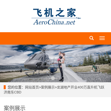
导
航
菜
单
您的位置：
网站首页
>
案例展示
>
龙湖地产开业400万直升机飞跃
济南东CBD
案例展示