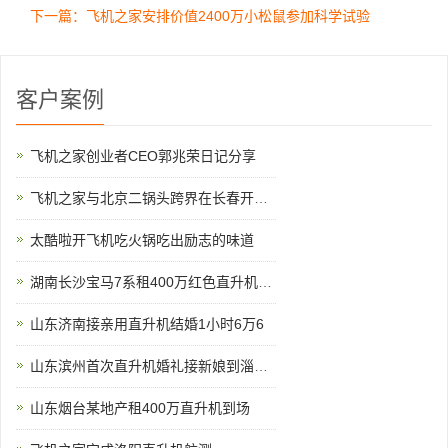
下一篇：飞机之家安排价值2400万小松鼠参加科学试验
客户案例
飞机之家创业者CEO郭兆荣日记分享
飞机之家与北京二锅头跨界在长春开展飞行
太酷啦开飞机吃火锅吃出励志的味道
湖南长沙宝马7系租400万红色直升机助阵
山东济南接亲用直升机结婚1小时6万6
山东滨州首次直升机婚礼接新娘到淄博中式直升机婚礼亮相
山东烟台某地产租400万直升机到场