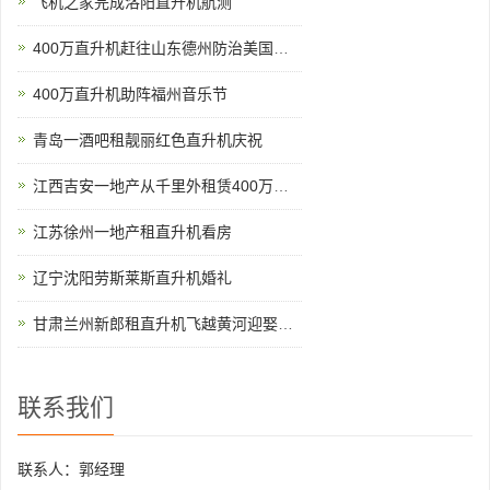
飞机之家完成洛阳直升机航测
400万直升机赶往山东德州防治美国白蛾
400万直升机助阵福州音乐节
青岛一酒吧租靓丽红色直升机庆祝
江西吉安一地产从千里外租赁400万直升机空中撒玫瑰雨
江苏徐州一地产租直升机看房
辽宁沈阳劳斯莱斯直升机婚礼
甘肃兰州新郎租直升机飞越黄河迎娶新娘
联系我们
联系人：郭经理