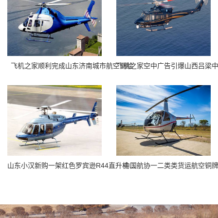
飞机之家顺利完成山东济南城市航空测绘
中国航协一二类类货运航空铜
山东小汉新购一架红色罗宾逊R44直升机开启新的征程