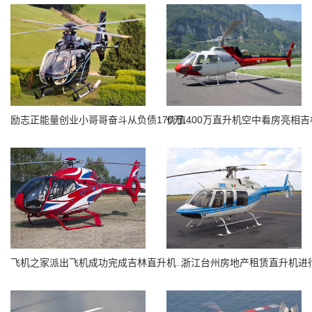
励志正能量创业小哥哥奋斗从负债170万到8架直升机
飞机之家派出飞机成功完成吉林直升机航测
浙江台州房地产租赁直升机进