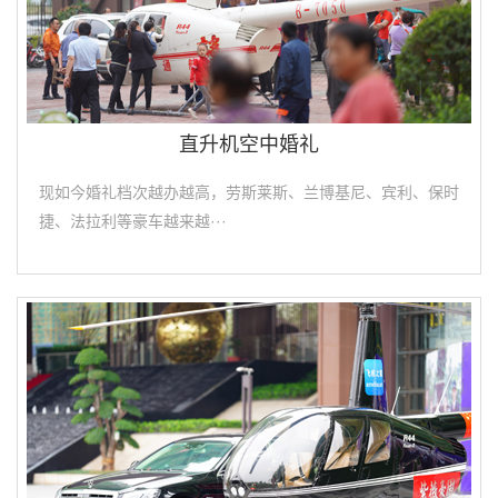
直升机空中婚礼
现如今婚礼档次越办越高，劳斯莱斯、兰博基尼、宾利、保时
捷、法拉利等豪车越来越···