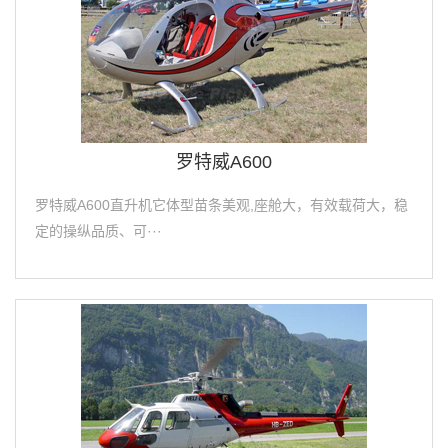
罗特威A600
罗特威A600直升机它体型苗条美观,座舱大，有效载荷大，稳
定的操纵品质、可···